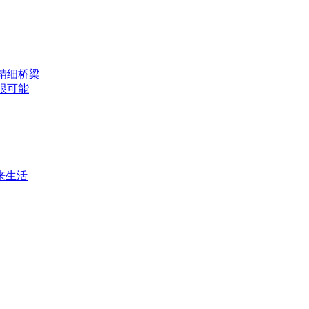
精细桥梁
限可能
来生活