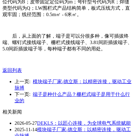
位代码为B；皮带固定定位码为m；弯针型号代码为R；焊缝
类型代码为Q；LW围栏式产品结构简单，板式压线方式，直
观牢固；线径范围：0.5m㎡ - 6米㎡。
后，从上面的了解，端子是可以分很多种，像可插拔终
端、螺钉式接线端子、栅栏式接线端子、3.81间距插拔端子、
5.0间距插拔端子等，每种端子都有不同的用处。
返回列表
上一页:
模块端子厂家-德立斯：以精密连接，驱动工业
脉搏
下一页:
端子是种什么产品？栅栏式端子是用于什么行
业的
相关新闻
2026-05-27
DEKLS：以匠心连接，为全球电气系统赋能
2025-11-14
模块端子厂家-德立斯：以精密连接，驱动工
业脉搏