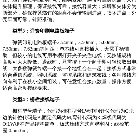
夹体提升原理，保证接线可靠，接线容量大；焊脚和夹体分为
两部分，确保拧紧螺钉的距离不会传输到焊点，损坏焊点；外
壳牢固可靠，针距准确。
类型3：弹簧印刷电路板端子
弹簧印刷电路板端子2.54mm，3.50mm，5.00mm，
7.50mm，7.62mm等间距；单芯线可直接插入，无需手柄辅
助，但较小的电线可用手柄打开夹子夹住电线；无按钮规格，
高度可大大降低。退线时，只需按下一个起子即可轻松取出电
线；大多数弹簧终端一个接一个地组合在一起；接线方式非常
适合通信系统、照明系统、监控系统和建筑布线；各种接线方
向有利于在狭小空间组装，可任意组合接点数量，操作方便，
适合高密度接线要求。
类型4：栅栏接线端子
栅栏型号端子，代码为栅栏型号LW;中间针位代码为C;旁
边的针位代码是B;固定代码为M;弯针代码为R;焊线代码为
Q;LW栅栏产品结构简单，板式压线方式直观牢固；线径范
围:0.5m-6m。