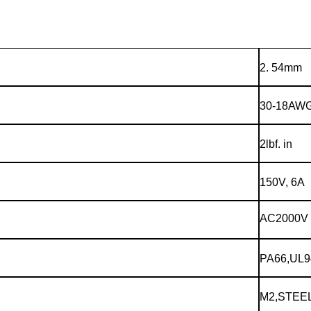
2. 54mm
30-18AW
2lbf. in
150V, 6A
AC2000V
PA66,UL9
M2,STEE