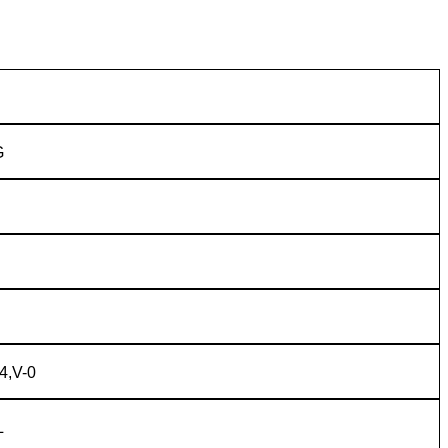
G
4,V-0
L