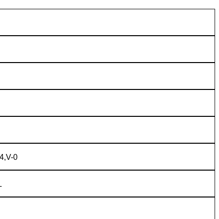
4,V-0
L