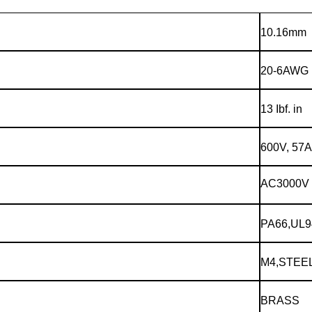
10.16mm
20-6AWG
13 Ibf. in
600V, 57A
AC3000V
PA66,UL9
M4,STEE
BRASS