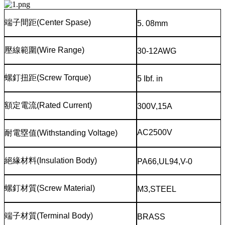
端子間距
(Center Spase)
5. 08mm
壓線範圍
(Wire Range)
30-12AWG
螺釘扭距
(Screw Torque)
5 Ibf. in
額定電流
(Rated Current)
300V,15A
AC2500V
耐電塁值
(Withstanding Voltage)
絕緣材料
(Insulation Body)
PA66,UL94,V-0
螺釘材質
(Screw Material)
M3,STEEL
端子材質
(Terminal Body)
BRASS