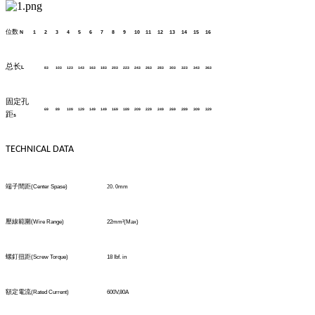
位数
N
1
2
3
4
5
6
7
8
9
10
11
12
13
14
15
16
总长
L
83
103
123
143
163
183
203
223
243
263
283
303
323
343
363
固定孔
69
89
109
129
149
149
169
189
209
229
249
269
289
309
329
距
s
TECHNICAL DATA
端子間距
(Center Spase)
20
.
0
mm
壓線範圍
(
Wire Range)
22mm
²
(Max)
螺釘扭距
(Screw Torque)
18 Ibf. in
額定電流
(Rated Current)
600V,80A