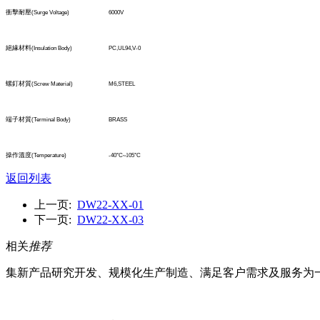
衝擊耐壓
(Surge Voltage)
6000V
絕緣材料
(Insulation Body)
PC,UL94,V-0
螺釘材質
(Screw Material)
M6,STEEL
端子材質
(TerminaI Body)
BRASS
操作溫度
(Temperature)
-40°C
~1
05°C
返回列表
上一页:
DW22-XX-01
下一页:
DW22-XX-03
相关
推荐
集新产品研究开发、规模化生产制造、满足客户需求及服务为