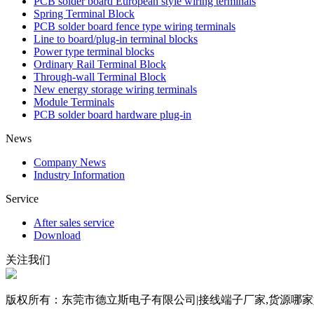
PCB solder board European style wiring terminals
Spring Terminal Block
PCB solder board fence type wiring terminals
Line to board/plug-in terminal blocks
Power type terminal blocks
Ordinary Rail Terminal Block
Through-wall Terminal Block
New energy storage wiring terminals
Module Terminals
PCB solder board hardware plug-in
News
Company News
Industry Information
Service
After sales service
Download
关注我们
版权所有：东莞市德立斯电子有限公司|接线端子厂家,货源哪家