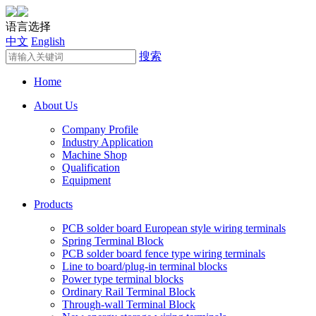
语言选择
中文
English
搜索
Home
About Us
Company Profile
Industry Application
Machine Shop
Qualification
Equipment
Products
PCB solder board European style wiring terminals
Spring Terminal Block
PCB solder board fence type wiring terminals
Line to board/plug-in terminal blocks
Power type terminal blocks
Ordinary Rail Terminal Block
Through-wall Terminal Block