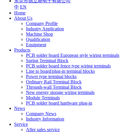
东莞市德立斯电子有限公司
中
EN
Home
About Us
Company Profile
Industry Application
Machine Shop
Qualification
Equipment
Products
PCB solder board European style wiring terminals
Spring Terminal Block
PCB solder board fence type wiring terminals
Line to board/plug-in terminal blocks
Power type terminal blocks
Ordinary Rail Terminal Block
Through-wall Terminal Block
New energy storage wiring terminals
Module Terminals
PCB solder board hardware plug-in
News
Company News
Industry Information
Service
After sales service