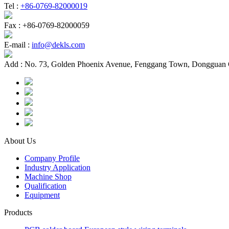
Tel :
+86-0769-82000019
Fax :
+86-0769-82000059
E-mail :
info@dekls.com
Add :
No. 73, Golden Phoenix Avenue, Fenggang Town, Dongguan 
About Us
Company Profile
Industry Application
Machine Shop
Qualification
Equipment
Products