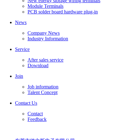
New energy storage wiring terminals
Module Terminals
PCB solder board hardware plug-in
News
Company News
Industry Information
Service
After sales service
Download
Join
Job information
Talent Concept
Contact Us
Contact
Feedback