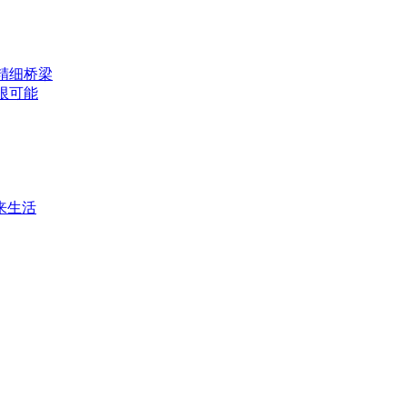
精细桥梁
限可能
来生活