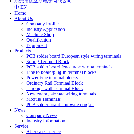
东莞市德立斯电子有限公司
中
EN
Home
About Us
Company Profile
Industry Application
Machine Shop
Qualification
Equipment
Products
PCB solder board European style wiring terminals
Spring Terminal Block
PCB solder board fence type wiring terminals
Line to board/plug-in terminal blocks
Power type terminal blocks
Ordinary Rail Terminal Block
Through-wall Terminal Block
New energy storage wiring terminals
Module Terminals
PCB solder board hardware plug-in
News
Company News
Industry Information
Service
After sales service