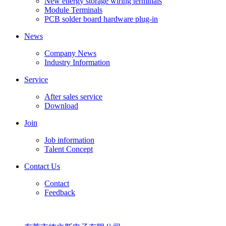
New energy storage wiring terminals
Module Terminals
PCB solder board hardware plug-in
News
Company News
Industry Information
Service
After sales service
Download
Join
Job information
Talent Concept
Contact Us
Contact
Feedback