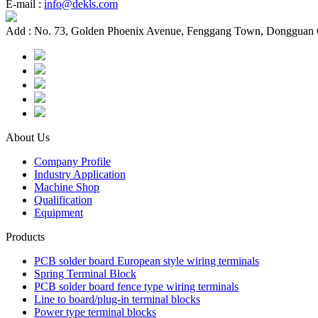
E-mail :
info@dekls.com
Add :
No. 73, Golden Phoenix Avenue, Fenggang Town, Dongguan 
About Us
Company Profile
Industry Application
Machine Shop
Qualification
Equipment
Products
PCB solder board European style wiring terminals
Spring Terminal Block
PCB solder board fence type wiring terminals
Line to board/plug-in terminal blocks
Power type terminal blocks