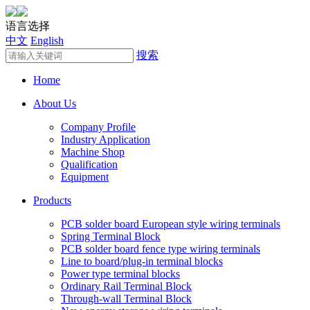
语言选择
中文
English
搜索
Home
About Us
Company Profile
Industry Application
Machine Shop
Qualification
Equipment
Products
PCB solder board European style wiring terminals
Spring Terminal Block
PCB solder board fence type wiring terminals
Line to board/plug-in terminal blocks
Power type terminal blocks
Ordinary Rail Terminal Block
Through-wall Terminal Block