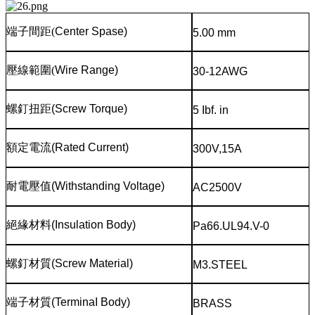
端子間距
(
Center Spase)
5.00 mm
壓線範圍
(
Wire Range)
30-12AWG
螺釘扭距
(Screw Torque)
5 Ibf. in
額定電流
(Rated Current)
300V,15A
耐電壓值
(Withstanding Voltage)
AC2500V
絕緣材料
(Insulation Body)
Pa66.UL94.V-0
螺釘材質
(Screw Material)
M3.STEEL
端子材質
(TerminaI Body)
BRASS