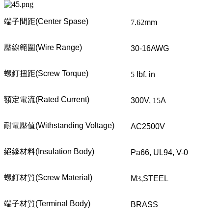
端子間距
(Center Spase)
7.62
mm
壓線範圍
(Wire Range)
30-16AWG
螺釘扭距
(Screw Torque)
5
Ibf. in
額定電流
(Rated Current)
300V,
15
A
耐電壓值
(Withstanding Voltage)
AC2500V
絕緣材料
(Insulation Body)
Pa66, UL94, V-0
螺釘材質
(Screw Material)
M
3
,STEEL
端子材質
(Terminal Body)
BRASS