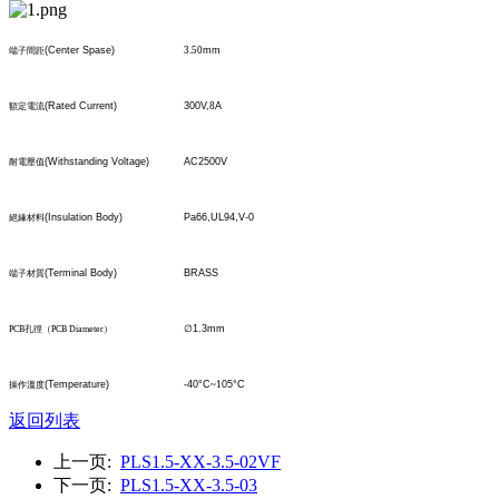
(Center Spase)
3.50
mm
端子間距
(Rated Current)
300V,
8
A
額定電流
(Withstanding Voltage)
AC2500V
耐電壓值
(Insulation Body)
Pa66,UL94,V-0
絕緣材料
(Terminal Body)
BRASS
端子材質
∅
1.3mm
PCB
孔
徑
（
PCB Diameter
）
(Temperature)
-40°C
~1
05°C
操作溫度
返回列表
上一页:
PLS1.5-XX-3.5-02VF
下一页:
PLS1.5-XX-3.5-03