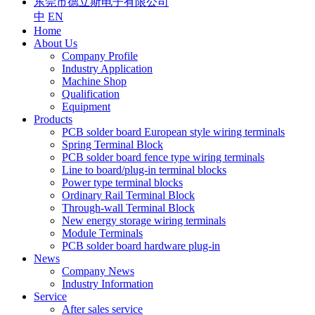
东莞市德立斯电子有限公司
中
EN
Home
About Us
Company Profile
Industry Application
Machine Shop
Qualification
Equipment
Products
PCB solder board European style wiring terminals
Spring Terminal Block
PCB solder board fence type wiring terminals
Line to board/plug-in terminal blocks
Power type terminal blocks
Ordinary Rail Terminal Block
Through-wall Terminal Block
New energy storage wiring terminals
Module Terminals
PCB solder board hardware plug-in
News
Company News
Industry Information
Service
After sales service