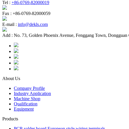
Tel :
+86-0769-82000019
Fax :
+86-0769-82000059
E-mail :
info@dekls.com
Add :
No. 73, Golden Phoenix Avenue, Fenggang Town, Dongguan 
About Us
Company Profile
Industry Application
Machine Shop
Qualification
Equipment
Products
PCB solder board European style wiring terminals