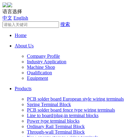
语言选择
中文
English
搜索
Home
About Us
Company Profile
Industry Application
Machine Shop
Qualification
Equipment
Products
PCB solder board European style wiring terminals
Spring Terminal Block
PCB solder board fence type wiring terminals
Line to board/plug-in terminal blocks
Power type terminal blocks
Ordinary Rail Terminal Block
Through-wall Terminal Block