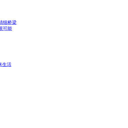
精细桥梁
限可能
来生活