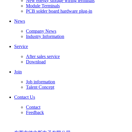
New energy storage wiring terminals
Module Terminals
PCB solder board hardware plug-in
News
Company News
Industry Information
Service
After sales service
Download
Join
Job information
Talent Concept
Contact Us
Contact
Feedback