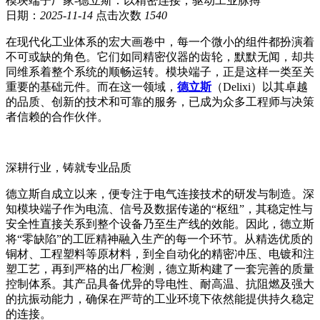
模块端子厂家-德立斯：以精密连接，驱动工业脉搏
日期：
2025-11-14
点击次数
1540
在现代化工业体系的宏大画卷中，每一个微小的组件都扮演着
不可或缺的角色。它们如同精密仪器的齿轮，默默无闻，却共
同维系着整个系统的顺畅运转。模块端子，正是这样一类至关
重要的基础元件。而在这一领域，
德立斯
（Delixi）以其卓越
的品质、创新的技术和可靠的服务，已成为众多工程师与决策
者信赖的合作伙伴。
深耕行业，铸就专业品质
德立斯自成立以来，便专注于电气连接技术的研发与制造。深
知模块端子作为电流、信号及数据传递的“枢纽”，其稳定性与
安全性直接关系到整个设备乃至生产线的效能。因此，德立斯
将“零缺陷”的工匠精神融入生产的每一个环节。从精选优质的
铜材、工程塑料等原材料，到全自动化的精密冲压、电镀和注
塑工艺，再到严格的出厂检测，德立斯构建了一套完善的质量
控制体系。其产品具备优异的导电性、耐高温、抗阻燃及强大
的抗振动能力，确保在严苛的工业环境下依然能提供持久稳定
的连接。