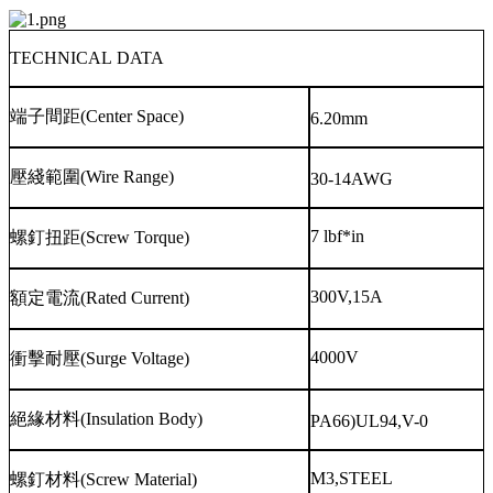
TECHNICAL DATA
端子間距
(Center Space)
6.20mm
壓綫範圍
(Wire Range)
30-14AWG
7 lbf*in
螺釘扭距
(Screw Torque)
300V,15A
額定電流
(Rated Current)
4000V
衝擊耐壓
(Surge Voltage)
絕緣材料
(Insulation Body)
PA66)UL94,V-0
M3,STEEL
螺釘材料
(Screw Material)