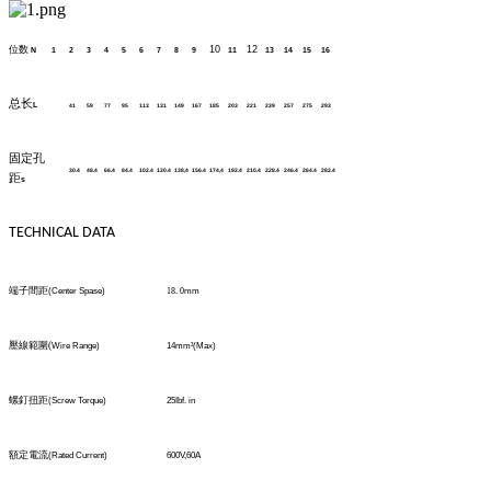
位数
10
12
N
1
2
3
4
5
6
7
8
9
11
13
14
15
16
总长
L
41
59
77
95
113
131
149
167
185
203
221
239
257
275
293
固定孔
30.4
48.4
66.4
84.4
102.4
120.4
138,4
156.4
174,4
192.4
210.4
228.4
246.4
264.4
282.4
距
s
TECHNICAL DATA
端子間距
(Center Spase)
18
.
0
mm
壓線範圍
(
Wire Range)
14mm
²
(Max)
螺釘扭距
(Screw Torque)
25Ibf. in
額定電流
(Rated Current)
600V,60A