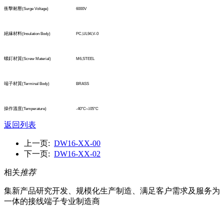
衝擊耐壓
(Surge Voltage)
6000V
絕緣材料
(Insulation Body)
PC,UL94,V-0
螺釘材質
(Screw Material)
M6,STEEL
端子材質
(TerminaI Body)
BRASS
操作溫度
(Temperature)
-40°C
~1
05°C
返回列表
上一页:
DW16-XX-00
下一页:
DW16-XX-02
相关
推荐
集新产品研究开发、规模化生产制造、满足客户需求及服务为
一体的接线端子专业制造商