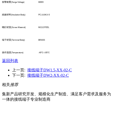
衝擊耐壓
(Surge Voltage)
6000V
絕緣材料
(Insulation Body)
PC,UL94,V-0
螺釘材質
(Screw Material)
M3,5,STEEL
端子材質
(TerminaI Body)
BRASS
操作溫度
(Temperature)
-40°C
~1
05°C
返回列表
上一页:
接线端子DW1.5-XX-02-C
下一页:
接线端子DW2-XX-02-C
相关
推荐
集新产品研究开发、规模化生产制造、满足客户需求及服务为
一体的接线端子专业制造商