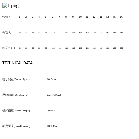
位数
N
1
2
3
4
5
6
7
8
9
10
11
12
13
14
15
16
铝轨长
L
57
77
77
77
97
117
117
137
137
157
157
177
177
197
217
217
固定孔距
S
40
60
60
60
80
100
100
120
120
140
140
160
160
180
200
200
TECHNICAL DATA
端子間距
(Center Spase)
10
.
5
mm
壓線範圍
(
Wire Range)
2mm² (Max)
螺釘扭距
(Screw Torque)
10 Ibf. in
額定電流
(Rated Current)
600V,15A