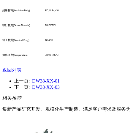
絕緣材料
(Insulation Body)
PC,UL94,V-0
螺釘材質
(Screw Material)
M8,STEEL
端子材質
(TerminaI Body)
BRASS
操作溫度
(Temperature)
-40°C
~1
05°C
返回列表
上一页:
DW38-XX-01
下一页:
DW38-XX-03
相关
推荐
集新产品研究开发、规模化生产制造、满足客户需求及服务为