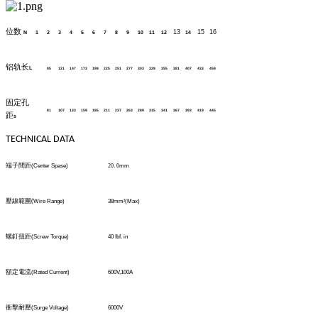
位数
13
15
16
N
1
2
3
4
5
6
7
8
9
10
11
12
14
铝轨长
L
95
121
147
173
199
225
251
277
303
329
355
381
407
433
459
固定孔
81
107
133
159
185
211
237
263
289
315
341
367
393
419
445
距
s
TECHNICAL DATA
端子間距
(Center Spase)
20
.
0
mm
壓線範圍
(
Wire Range)
38mm
²
(Max)
螺釘扭距
(Screw Torque)
40 Ibf. in
額定電流
(Rated Current)
600V,100A
衝擊耐壓
(Surge Voltage)
6000V