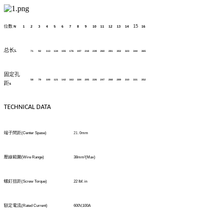
位数
15
N
1
2
3
4
5
6
7
8
9
10
11
12
13
14
16
总长
L
71
92
113
134
155
176
197
218
239
260
281
302
323
344
365
固定孔
58
79
100
121
142
163
184
205
226
247
268
289
310
331
352
距
s
TECHNICAL DATA
端子間距
(Center Spase)
21
.
0
mm
壓線範圍
(
Wire Range)
38mm
²
(Max)
螺釘扭距
(Screw Torque)
22 Ibf. in
額定電流
(Rated Current)
600V,100A