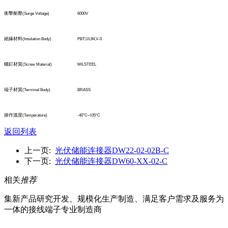
衝擊耐壓
(Surge Voltage)
6000V
絕緣材料
(Insulation Body)
PBT,UL94,V-0
螺釘材質
(Screw Material)
M6,STEEL
端子材質
(TerminaI Body)
BRASS
操作溫度
(Temperature)
-40°C
~1
05°C
返回列表
上一页:
光伏储能连接器DW22-02-02B-C
下一页:
光伏储能连接器DW60-XX-02-C
相关
推荐
集新产品研究开发、规模化生产制造、满足客户需求及服务为
一体的接线端子专业制造商