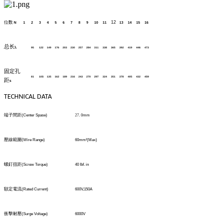
位数
12
N
1
2
3
4
5
6
7
8
9
10
11
13
14
15
16
总长
L
95
122
149
176
203
230
257
284
311
338
365
392
419
446
473
固定孔
81
10S
135
162
189
216
243
270
297
324
351
378
405
432
459
距
s
TECHNICAL DATA
端子間距
(Center Spase)
27
.
0
mm
壓線範圍
(
Wire Range)
60mm
²
(Max)
螺釘扭距
(Screw Torque)
40 Ibf. in
額定電流
(Rated Current)
600V,150A
衝擊耐壓
(Surge Voltage)
6000V