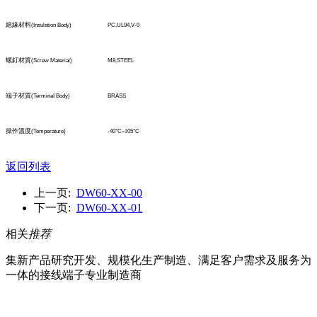
絕緣材料
(Insulation Body)
PC,UL94,V-0
螺釘材質
(Screw Material)
M8,STEEL
端子材質
(TerminaI Body)
BRASS
操作溫度
(Temperature)
-40°C
~1
05°C
返回列表
上一页:
DW60-XX-00
下一页:
DW60-XX-01
相关
推荐
集新产品研究开发、规模化生产制造、满足客户需求及服务为
一体的接线端子专业制造商