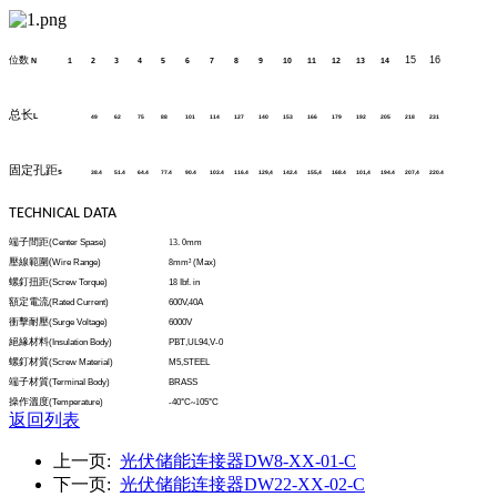
位数
15
16
N
1
2
3
4
5
6
7
8
9
10
11
12
13
14
总长
L
49
62
75
88
101
114
127
140
153
166
179
192
205
218
231
固定孔距
s
38.4
51.4
64.4
77.4
90.4
103.4
116.4
129,4
142.4
155,4
168.4
101,4
194.4
207,4
220.4
TECHNICAL DATA
端子間距
(Center Spase)
13
.
0
mm
壓線範圍
(
Wire Range)
8
mm
²
(Max)
螺釘扭距
(Screw Torque)
1
8
Ibf. in
額定電流
(Rated Current)
600V,
4
0A
衝擊耐壓
(Surge Voltage)
6000V
絕緣材料
(Insulation Body)
P
BT
,UL94,V-0
螺釘材質
(Screw Material)
M5,STEEL
端子材質
(TerminaI Body)
BRASS
操作溫度
(Temperature)
-40°C
~1
05°C
返回列表
上一页:
光伏储能连接器DW8-XX-01-C
下一页:
光伏储能连接器DW22-XX-02-C