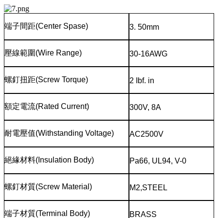
端子間距
(Center Spase)
3. 50mm
壓線範圍
(Wire Range)
30-16AWG
螺釘扭距
(Screw Torque)
2 Ibf. in
額定電流
(Rated Current)
300V, 8A
耐電壓值
(Withstanding Voltage)
AC2500V
絕緣材料
(Insulation Body)
Pa66, UL94, V-0
螺釘材質
(Screw Material)
M2,STEEL
端子材質
(Terminal Body)
BRASS