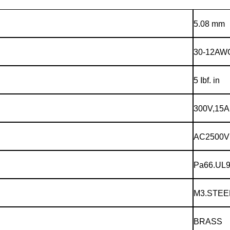
5.08 mm
30-12AW
5 Ibf. in
300V,15A
AC2500V
Pa66.UL9
M3.STEE
BRASS