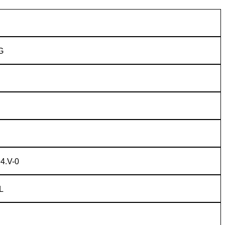
G
4.V-0
L