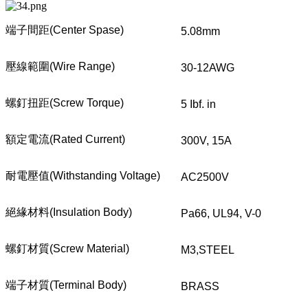
端子間距
(Center Spase)
5.08mm
壓線範圍
(Wire Range)
30-12AWG
螺釘扭距
(Screw Torque)
5 Ibf. in
額定電流
(Rated Current)
300V, 15A
耐電壓值
(Withstanding Voltage)
AC2500V
絕緣材料
(Insulation Body)
Pa66, UL94, V-0
螺釘材質
(Screw Material)
M3,STEEL
端子材質
(Terminal Body)
BRASS