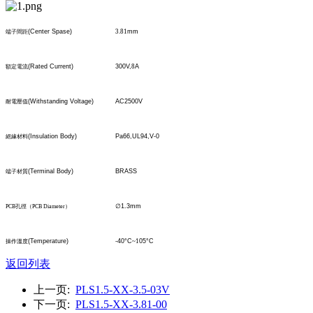
(Center Spase)
3.81
mm
端子間距
(Rated Current)
300V,
8
A
額定電流
(Withstanding Voltage)
AC2500V
耐電壓值
(Insulation Body)
Pa66,UL94,V-0
絕緣材料
(Terminal Body)
BRASS
端子材質
∅
1.3mm
PCB
孔
徑
（
PCB Diameter
）
(Temperature)
-40°C
~1
05°C
操作溫度
返回列表
上一页:
PLS1.5-XX-3.5-03V
下一页:
PLS1.5-XX-3.81-00