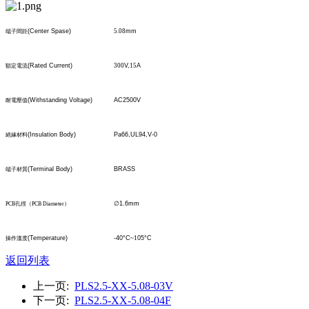
(Center Spase)
5.08
mm
端子間距
(Rated Current)
300
V,
15
A
額定電流
(Withstanding Voltage)
AC2500V
耐電壓值
(Insulation Body)
Pa66,UL94,V-0
絕緣材料
(Terminal Body)
BRASS
端子材質
∅
1.6mm
PCB
孔
徑
（
PCB Diameter
）
(Temperature)
-40°C
~1
05°C
操作溫度
返回列表
上一页:
PLS2.5-XX-5.08-03V
下一页:
PLS2.5-XX-5.08-04F