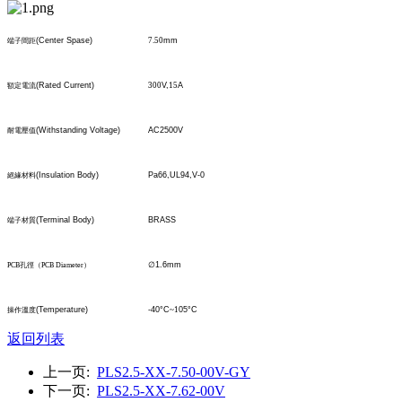
(Center Spase)
7.50
mm
端子間距
(Rated Current)
300
V,
15
A
額定電流
(Withstanding Voltage)
AC2500V
耐電壓值
(Insulation Body)
Pa66,UL94,V-0
絕緣材料
(Terminal Body)
BRASS
端子材質
∅
1.6mm
PCB
孔
徑
（
PCB Diameter
）
(Temperature)
-40°C
~1
05°C
操作溫度
返回列表
上一页:
PLS2.5-XX-7.50-00V-GY
下一页:
PLS2.5-XX-7.62-00V