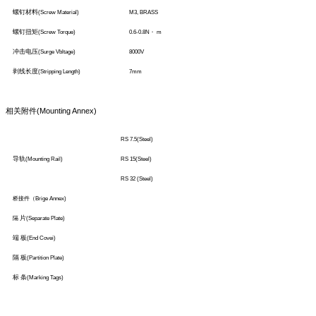
螺钉材料
(Screw Material)
M3, BRASS
螺钉扭矩
(Screw Torque)
0.6-0.8N
・
m
冲击电压
(Surge Vbltage)
8000V
剥线长度
(Stripping Length)
7mm
相关附件
(Mounting Annex)
RS 7.5(Steel)
导轨
(Mounting Rail)
RS 15(Steel)
RS 32 (Steel)
桥接件（
Brige Annex)
片
隔
(Separate Plate)
端 板
(End Covei)
隔 板
(Partition Plate)
标 条
(Marking Tags)