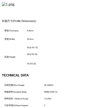
外观尺寸
(Profile Dimensions)
厚度
(Thickness)
6.20mm
宽度
(Width)
42.5mm
42.0( RS 7.5)
49.5( RS 15)
高度
(Height)
47( RS 32)
TECHNICAL DATA
压线范围
(Wire Range)
30-12AWG
绝緣材料
(Insulation Body)
PA66(UL94V-O)
材料组别（
Material Group)
I CLASS
污染等级
(Pollution Degree)
3