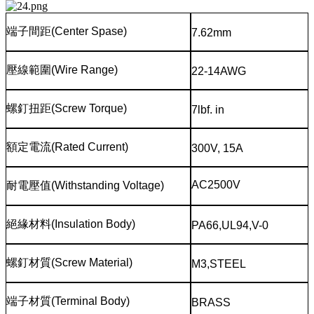
端子間距
(Center Spase)
7.62mm
壓線範圍
(Wire Range)
22-14AWG
螺釘扭距
(Screw Torque)
7lbf. in
額定電流
(Rated Current)
300V, 15A
AC2500V
耐電壓值
(Withstanding Voltage)
絕緣材料
(Insulation Body)
PA66,UL94,V-0
螺釘材質
(Screw Material)
M3,STEEL
端子材質
(Terminal Body)
BRASS