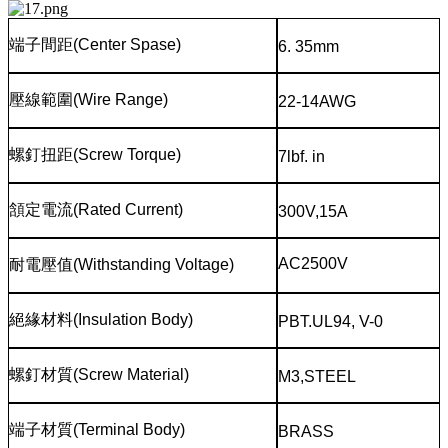
端子間距
(Center Spase)
6. 35mm
壓線範圍
(Wire Range)
22-14AWG
螺釘扭距
(Screw Torque)
7lbf. in
頷定電流
(Rated Current)
300V,15A
AC2500V
耐電壓值
(Withstanding Voltage)
絕緣材料
(Insulation Body)
PBT.UL94, V-0
螺釘材質
(Screw Material)
M3,STEEL
端子材質
(Terminal Body)
BRASS