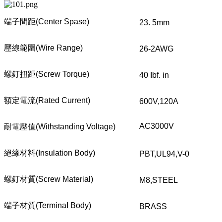
端子間距
(Center Spase)
23. 5mm
壓線範圍
(Wire Range)
26-2AWG
螺釘扭距
(Screw Torque)
40 Ibf. in
額定電流
(Rated Current)
600V,120A
AC3000V
耐電壓值
(Withstanding Voltage)
絕緣材料
(Insulation Body)
PBT,UL94,V-0
螺釘材質
(Screw Material)
M8,STEEL
端子材質
(TerminaI Body)
BRASS