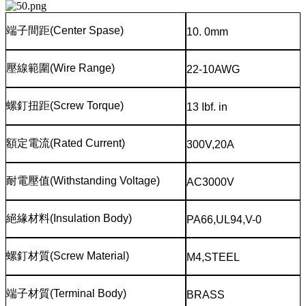
端子間距
(Center Spase)
10. 0mm
壓線範圍
(Wire Range)
22-10AWG
螺釘扭距
(Screw Torque)
13 Ibf. in
額定電流
(Rated Current)
300V,20A
耐電壓值
(Withstanding Voltage)
AC3000V
絕緣材料
(Insulation Body)
PA66,UL94,V-0
螺釘材質
(Screw Material)
M4,STEEL
端子材質
(Terminal Body)
BRASS