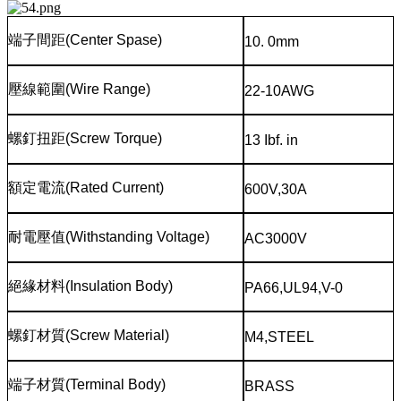
端子間距
(Center Spase)
10. 0mm
壓線範圍
(Wire Range)
22-10AWG
螺釘扭距
(Screw Torque)
13 Ibf. in
額定電流
(Rated Current)
600V,30A
耐電壓值
(Withstanding Voltage)
AC3000V
絕緣材料
(Insulation Body)
PA66,UL94,V-0
螺釘材質
(Screw Material)
M4,STEEL
端子材質
(Terminal Body)
BRASS