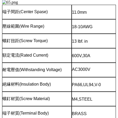
端子間距
(
Center Spase)
11.0mm
壓線範圍
(
Wire Range)
18-10AWG
螺釘扭距
(Screw Torque)
13 Ibf. in
額定電流
(Rated Current)
600V,30A
AC3000V
耐電壓值
(Withstanding Voltage)
絕緣材料
(Insulation Body)
PA66,UL94,V-0
螺釘材質
(Screw Material)
M4,STEEL
端子材質
(TerminaI Body)
BRASS