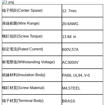
端子間距
(Center Spase)
12. 7mm
座線範圍
(
Wire Range)
20-6AWG
螺釘扭距
(Screw Torque)
13 Ibf. in
額定電流
(Rated Current)
600V,57A
耐電壓值
(Withstanding Voltage)
AC3000V
絕緣材料
(Insulation Body)
PA66, UL94, V-0
螺釘材質
(Screw Material)
M4,STEEL
端子材質
(Terminal Body)
BRASS