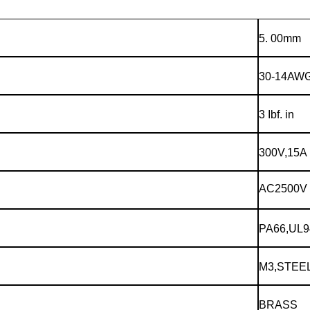
5. 00mm
30-14AW
3 Ibf. in
300V,15A
AC2500V
PA66,UL9
M3,STEE
BRASS