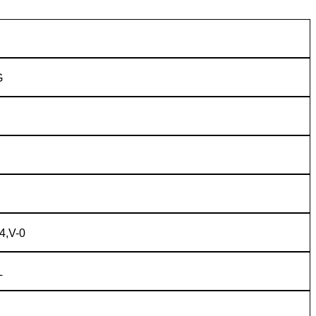
G
4,V-0
L