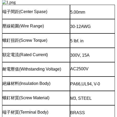
端子間距
(Center Spase)
5.00mm
壓線範圍
(
Wire Range)
30-12AWG
螺釘扭距
(Screw Torque)
5 Ibf. in
額定電流
(Rated Current)
300V, 15A
AC2500V
耐電壓值
(Withstanding Voltage)
絕緣材料
(Insulation Body)
PA66,UL94, V-0
螺釘材質
(Screw Material)
M3, STEEL
端子材質
(Terminal Body)
BRASS