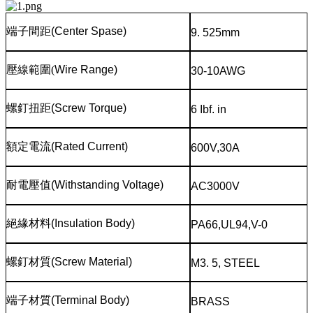
端子間距
(Center Spase)
9. 525mm
壓線範圍
(
Wire Range)
30-10AWG
螺釘扭距
(Screw Torque)
6 Ibf. in
額定電流
(Rated Current)
600V,30A
耐電壓值
(Withstanding Voltage)
AC3000V
絕緣材料
(Insulation Body)
PA66,UL94,V-0
螺釘材質
(Screw Material)
M3. 5, STEEL
端子材質
(Terminal Body)
BRASS