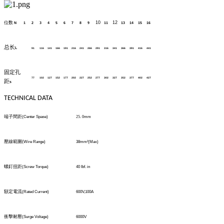
位数
10
12
N
1
2
3
4
5
6
7
8
9
11
13
14
15
16
总长
L
91
116
141
166
191
216
241
266
291
316
341
366
391
416
441
固定孔
77
102
127
152
177
202
227
252
277
302
327
352
377
402
427
距
s
TECHNICAL DATA
端子間距
(Center Spase)
25
.
0
mm
壓線範圍
(
Wire Range)
38mm
²
(Max)
螺釘扭距
(Screw Torque)
40 Ibf. in
額定電流
(Rated Current)
600V,100A
衝擊耐壓
(Surge Voltage)
6000V