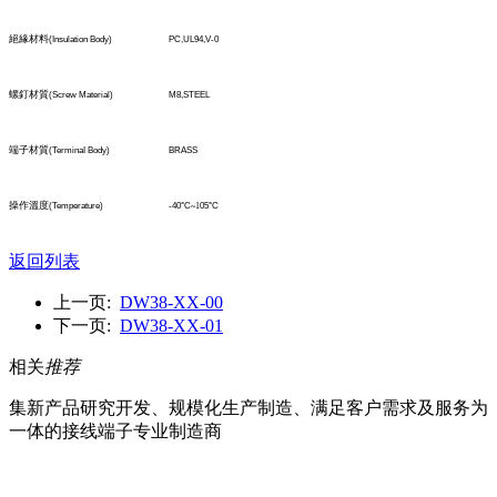
絕緣材料
(Insulation Body)
PC,UL94,V-0
螺釘材質
(Screw Material)
M8,STEEL
端子材質
(TerminaI Body)
BRASS
操作溫度
(Temperature)
-40°C
~1
05°C
返回列表
上一页:
DW38-XX-00
下一页:
DW38-XX-01
相关
推荐
集新产品研究开发、规模化生产制造、满足客户需求及服务为
一体的接线端子专业制造商