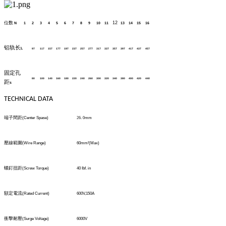
位数
12
N
1
2
3
4
5
6
7
8
9
10
11
13
14
15
16
铝轨长
L
97
117
157
177
197
237
257
277
317
337
357
397
417
437
457
固定孔
80
100
140
160
180
220
240
260
300
320
340
380
400
420
440
距
s
TECHNICAL DATA
端子間距
(Center Spase)
26
.
0
mm
壓線範圍
(
Wire Range)
60mm
²
(Max)
螺釘扭距
(Screw Torque)
40 Ibf. in
額定電流
(Rated Current)
600V,150A
衝擊耐壓
(Surge Voltage)
6000V