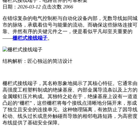
栅栏式接线端子：电路世界的可靠桥梁
日期：
2026-03-12
点击次数
2066
在错综复杂的电气控制柜与自动化设备内部，无数导线如同城
市的脉络，承载着信号与能量的流动。而确保这些脉络连接可
靠、井然有序的关键元件之一，便是看似平凡却至关重要的
——
栅栏式接线端子
。
结构解析：匠心独运的简洁设计
栅栏式接线端子，其名称形象地揭示了其核心特征。它通常由
高强度工程塑料制成的绝缘基座、内部金属导流条以及上方的
金属螺钉压片构成。其独特之处在于，绝缘基座上设有一道道
凸起的“栅栏”，这些栅栏将每个接线点清晰地分隔开来，形成
了独立且安全的连接单元。这种物理隔离，有效防止了因导线
松动、线头过长或意外触碰而导致的相邻电路短路，为高密度
布线提供了基础安全保障。