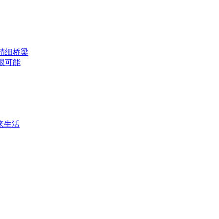
精细桥梁
限可能
来生活