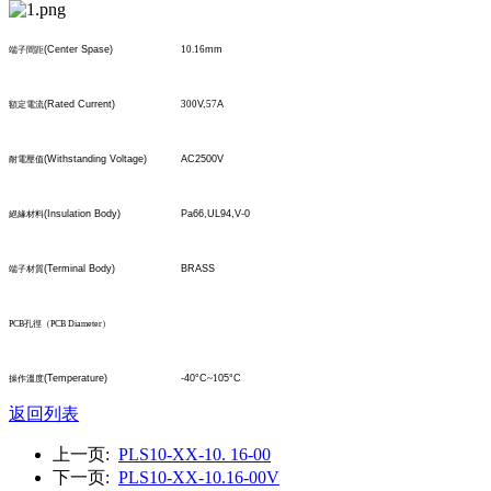
(Center Spase)
10.16
mm
端子間距
(Rated Current)
300
V,
57
A
額定電流
(Withstanding Voltage)
AC2500V
耐電壓值
(Insulation Body)
Pa66,UL94,V-0
絕緣材料
(Terminal Body)
BRASS
端子材質
PCB
孔
徑
（
PCB Diameter
）
(Temperature)
-40°C
~1
05°C
操作溫度
返回列表
上一页:
PLS10-XX-10. 16-00
下一页:
PLS10-XX-10.16-00V