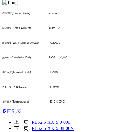
(Center Spase)
5.0
mm
端子間距
(Rated Current)
300
V,
15
A
額定電流
(Withstanding Voltage)
AC2500V
耐電壓值
(Insulation Body)
Pa66,UL94,V-0
絕緣材料
(Terminal Body)
BRASS
端子材質
∅
1.6mm
PCB
孔
徑
（
PCB Diameter
）
(Temperature)
-40°C
~1
05°C
操作溫度
返回列表
上一页:
PLS2.5-XX-5.0-00F
下一页:
PLS2.5-XX-5.08-00V